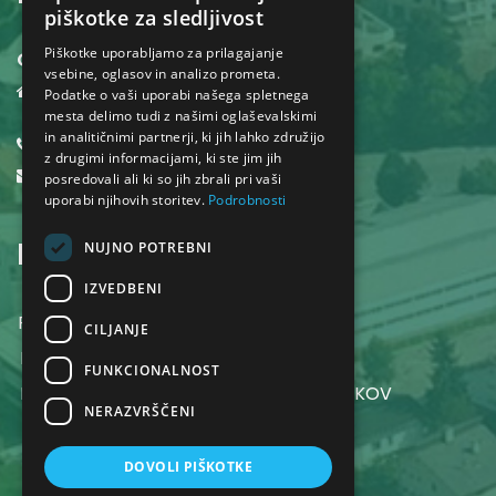
piškotke za sledljivost
Piškotke uporabljamo za prilagajanje
Občina Dol pri Ljubljani
vsebine, oglasov in analizo prometa.
Dol pri Ljubljani 18,
Podatke o vaši uporabi našega spletnega
1262 Dol pri Ljubljani
mesta delimo tudi z našimi oglaševalskimi
in analitičnimi partnerji, ki jih lahko združijo
01 530 32 40
z drugimi informacijami, ki ste jim jih
obcina@dol.si
posredovali ali ki so jih zbrali pri vaši
uporabi njihovih storitev.
Podrobnosti
INFORMACIJE
NUJNO POTREBNI
IZVEDBENI
POGOJI UPORABE SPLETNEGA MESTA
CILJANJE
POLITIKA ZASEBNOSTI
FUNKCIONALNOST
POLITIKA VAROVANJA OSEBNIH PODATKOV
NERAZVRŠČENI
DOVOLI PIŠKOTKE