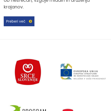
ob nesrečah, vzgoje mladih in druženja
krajanov.
Preberi več