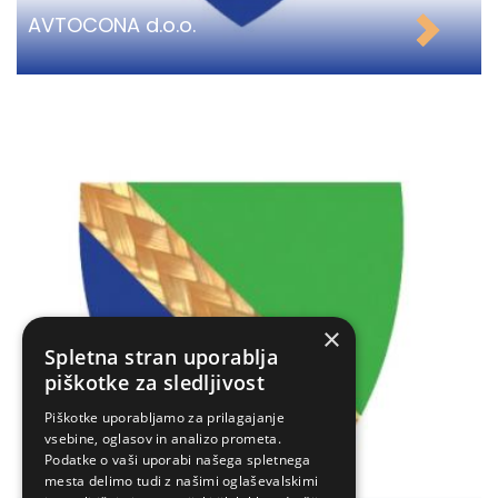
AVTOCONA d.o.o.
×
Spletna stran uporablja
piškotke za sledljivost
Piškotke uporabljamo za prilagajanje
vsebine, oglasov in analizo prometa.
Podatke o vaši uporabi našega spletnega
mesta delimo tudi z našimi oglaševalskimi