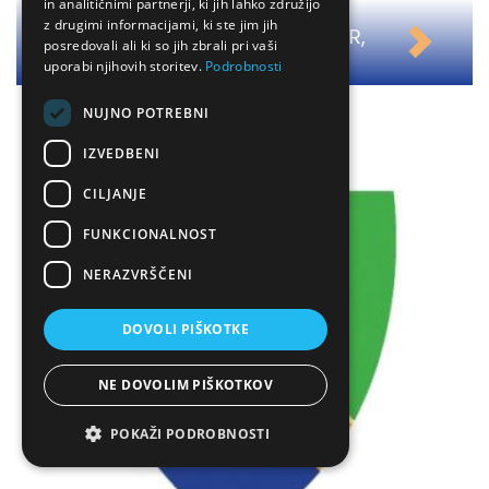
in analitičnimi partnerji, ki jih lahko združijo
z drugimi informacijami, ki ste jim jih
AVTOSERVIS KOŠIR, BARBARA KOŠIR,
posredovali ali ki so jih zbrali pri vaši
S.P.
uporabi njihovih storitev.
Podrobnosti
NUJNO POTREBNI
IZVEDBENI
CILJANJE
FUNKCIONALNOST
NERAZVRŠČENI
DOVOLI PIŠKOTKE
NE DOVOLIM PIŠKOTKOV
POKAŽI PODROBNOSTI