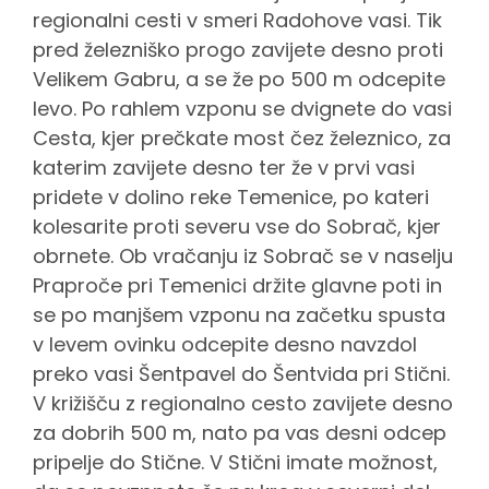
regionalni cesti v smeri Radohove vasi. Tik
pred železniško progo zavijete desno proti
Velikem Gabru, a se že po 500 m odcepite
levo. Po rahlem vzponu se dvignete do vasi
Cesta, kjer prečkate most čez železnico, za
katerim zavijete desno ter že v prvi vasi
pridete v dolino reke Temenice, po kateri
kolesarite proti severu vse do Sobrač, kjer
obrnete. Ob vračanju iz Sobrač se v naselju
Praproče pri Temenici držite glavne poti in
se po manjšem vzponu na začetku spusta
v levem ovinku odcepite desno navzdol
preko vasi Šentpavel do Šentvida pri Stični.
V križišču z regionalno cesto zavijete desno
za dobrih 500 m, nato pa vas desni odcep
pripelje do Stične. V Stični imate možnost,