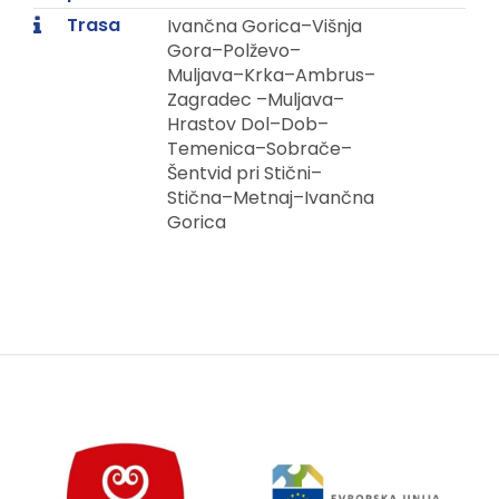
Trasa
Ivančna Gorica–Višnja
Gora–Polževo–
Muljava–Krka–Ambrus–
Zagradec –Muljava–
Hrastov Dol–Dob–
Temenica–Sobrače–
Šentvid pri Stični–
Stična–Metnaj–Ivančna
Gorica