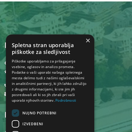
×
KONTAKT
Spletna stran uporablja
piškotke za sledljivost
Piškotke uporabljamo za prilagajanje
Občina Dol pri Ljubljani
vsebine, oglasov in analizo prometa.
Dol pri Ljubljani 18,
Podatke o vaši uporabi našega spletnega
1262 Dol pri Ljubljani
mesta delimo tudi z našimi oglaševalskimi
in analitičnimi partnerji, ki jih lahko združijo
01 530 32 40
z drugimi informacijami, ki ste jim jih
obcina@dol.si
posredovali ali ki so jih zbrali pri vaši
uporabi njihovih storitev.
Podrobnosti
INFORMACIJE
NUJNO POTREBNI
IZVEDBENI