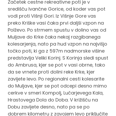
Začetek cestne rekreativne poti je v
središču Ivančne Gorice, od koder vas pot
vodi proti Višnji Gori. Iz Višnje Gore vas
preko Kriške vasi čaka prvi daljši vzpon na
Polževo. Po strmem spustu v dolino vas od
Muljave do Krke čaka nekaj razgibanega
kolesarjenja, nato pa hud vzpon na najvišjo
točko poti, ki ga z 597m nadmorske višine
predstavlja Veliki Korinj. S Korinja sledi spust
do Ambrusa, kjer se pot v vasi obrne, tako
da se vrnete proti dolini reke Krke, kjer
zavijete levo. Po regionalni cesti kolesarite
do Muljave, kjer se pot odcepi desno mimo
cerkve v smeri Kompolj, Lučarjevega Kala,
Hrastovega Dola do Doba. V križišču na
Dobu zavijete desno, nato pa se po
dobrem kilometru z zavojem levo priključite