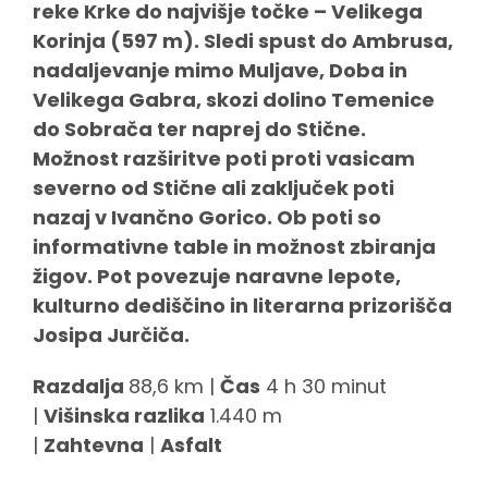
reke Krke do najvišje točke – Velikega
Korinja (597 m). Sledi spust do Ambrusa,
nadaljevanje mimo Muljave, Doba in
Velikega Gabra, skozi dolino Temenice
do Sobrača ter naprej do Stične.
Možnost razširitve poti proti vasicam
severno od Stične ali zaključek poti
nazaj v Ivančno Gorico. Ob poti so
informativne table in možnost zbiranja
žigov. Pot povezuje naravne lepote,
kulturno dediščino in literarna prizorišča
Josipa Jurčiča.
Razdalja
88,6 km |
Čas
4 h 30 minut
|
Višinska razlika
1.440 m
|
Zahtevna
|
Asfalt