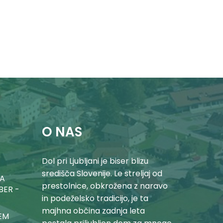
O NAS
Dol pri Ljubljani je biser blizu
središča Slovenije. Le streljaj od
NA
prestolnice, obkrožena z naravo
BER -
in podeželsko tradicijo, je ta
majhna občina zadnja leta
EM