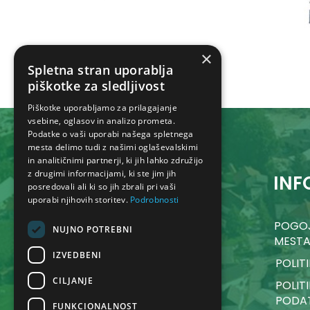
×
Spletna stran uporablja
piškotke za sledljivost
Piškotke uporabljamo za prilagajanje
vsebine, oglasov in analizo prometa.
Podatke o vaši uporabi našega spletnega
mesta delimo tudi z našimi oglaševalskimi
in analitičnimi partnerji, ki jih lahko združijo
z drugimi informacijami, ki ste jim jih
KONTAKT
INF
posredovali ali ki so jih zbrali pri vaši
uporabi njihovih storitev.
Podrobnosti
Občina Dol pri Ljubljani
POGOJ
NUJNO POTREBNI
MEST
Dol pri Ljubljani 18,
IZVEDBENI
1262 Dol pri Ljubljani
POLIT
01 530 32 40
CILJANJE
POLIT
obcina@dol.si
PODA
FUNKCIONALNOST