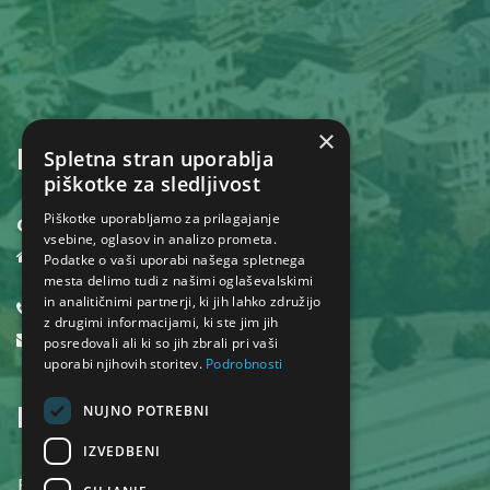
×
KONTAKT
Spletna stran uporablja
piškotke za sledljivost
Piškotke uporabljamo za prilagajanje
Občina Dol pri Ljubljani
vsebine, oglasov in analizo prometa.
Dol pri Ljubljani 18,
Podatke o vaši uporabi našega spletnega
1262 Dol pri Ljubljani
mesta delimo tudi z našimi oglaševalskimi
in analitičnimi partnerji, ki jih lahko združijo
01 530 32 40
z drugimi informacijami, ki ste jim jih
obcina@dol.si
posredovali ali ki so jih zbrali pri vaši
uporabi njihovih storitev.
Podrobnosti
INFORMACIJE
NUJNO POTREBNI
IZVEDBENI
POGOJI UPORABE SPLETNEGA MESTA