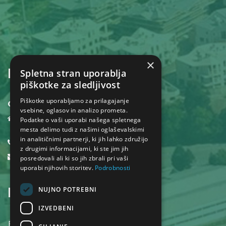
×
KONTAKT
Spletna stran uporablja
piškotke za sledljivost
Piškotke uporabljamo za prilagajanje
Občina Dol pri Ljubljani
vsebine, oglasov in analizo prometa.
Dol pri Ljubljani 18,
Podatke o vaši uporabi našega spletnega
1262 Dol pri Ljubljani
mesta delimo tudi z našimi oglaševalskimi
in analitičnimi partnerji, ki jih lahko združijo
01 530 32 40
z drugimi informacijami, ki ste jim jih
obcina@dol.si
posredovali ali ki so jih zbrali pri vaši
uporabi njihovih storitev.
Podrobnosti
INFORMACIJE
NUJNO POTREBNI
IZVEDBENI
POGOJI UPORABE SPLETNEGA MESTA