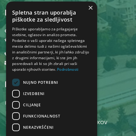
×
KONTAKT
Spletna stran uporablja
piškotke za sledljivost
Piškotke uporabljamo za prilagajanje
Občina Dol pri Ljubljani
vsebine, oglasov in analizo prometa.
Dol pri Ljubljani 18,
Podatke o vaši uporabi našega spletnega
1262 Dol pri Ljubljani
mesta delimo tudi z našimi oglaševalskimi
in analitičnimi partnerji, ki jih lahko združijo
01 530 32 40
z drugimi informacijami, ki ste jim jih
obcina@dol.si
posredovali ali ki so jih zbrali pri vaši
uporabi njihovih storitev.
Podrobnosti
INFORMACIJE
NUJNO POTREBNI
IZVEDBENI
POGOJI UPORABE SPLETNEGA MESTA
CILJANJE
POLITIKA ZASEBNOSTI
FUNKCIONALNOST
POLITIKA VAROVANJA OSEBNIH PODATKOV
NERAZVRŠČENI