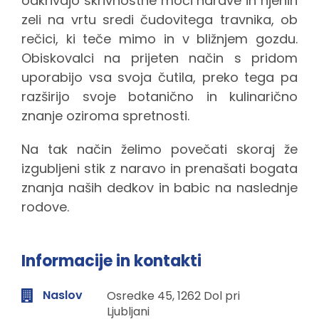
odkrivajo skrivnostne moči narave in njenih
zeli na vrtu sredi čudovitega travnika, ob
rečici, ki teče mimo in v bližnjem gozdu.
Obiskovalci na prijeten način s pridom
uporabijo vsa svoja čutila, preko tega pa
razširijo svoje botanično in kulinarično
znanje oziroma spretnosti.
Na tak način želimo povečati skoraj že
izgubljeni stik z naravo in prenašati bogata
znanja naših dedkov in babic na naslednje
rodove.
Informacije in kontakti
Naslov
Osredke 45, 1262 Dol pri
Ljubljani