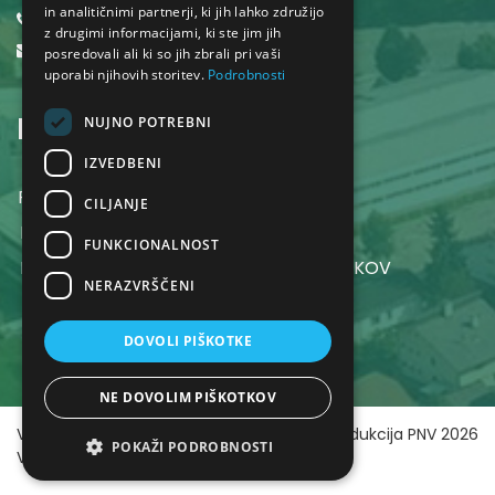
in analitičnimi partnerji, ki jih lahko združijo
01 530 32 40
z drugimi informacijami, ki ste jim jih
obcina@dol.si
posredovali ali ki so jih zbrali pri vaši
uporabi njihovih storitev.
Podrobnosti
INFORMACIJE
NUJNO POTREBNI
IZVEDBENI
POGOJI UPORABE SPLETNEGA MESTA
CILJANJE
POLITIKA ZASEBNOSTI
FUNKCIONALNOST
POLITIKA VAROVANJA OSEBNIH PODATKOV
NERAZVRŠČENI
DOVOLI PIŠKOTKE
NE DOVOLIM PIŠKOTKOV
Vse pravice pridržane ©
Produkcija
PNV
2026
POKAŽI PODROBNOSTI
Visit Dol