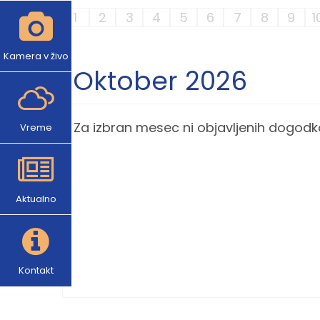
1
2
3
4
5
6
7
8
9
1
Kamera v živo
Oktober 2026
Za izbran mesec ni objavljenih dogodk
Vreme
Aktualno
Kontakt