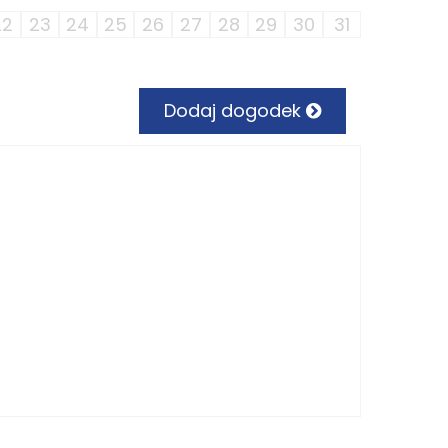
22
23
24
25
26
27
28
29
30
31
Dodaj dogodek