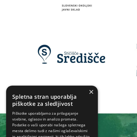
×
Spletna stran uporablja
piškotke za sledljivost
Piškotke uporabljamo za prilagajanje
vsebine, oglasov in analizo prometa.
Podatke o vaši uporabi našega spletnega
mesta delimo tudi z našimi oglaševalskimi
in analitičnimi partnerji, ki jih lahko združijo