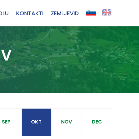
OLU
KONTAKTI
ZEMLJEVID
OV
SEP
OKT
NOV
DEC