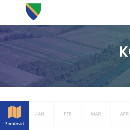
K
JAN
FEB
MAR
APR
Zemljevid