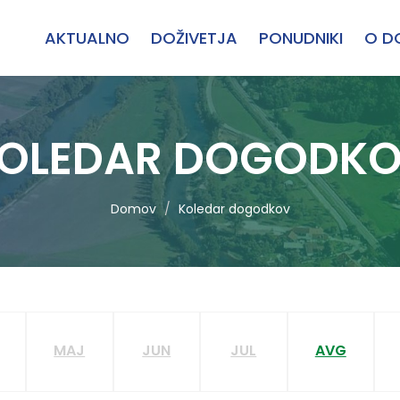
AKTUALNO
DOŽIVETJA
PONUDNIKI
O D
OLEDAR DOGODK
Domov
Koledar dogodkov
MAJ
JUN
JUL
AVG