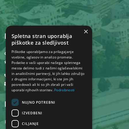
×
KONTAKT
Spletna stran uporablja
piškotke za sledljivost
Piškotke uporabljamo za prilagajanje
Občina Dol pri Ljubljani
vsebine, oglasov in analizo prometa.
Dol pri Ljubljani 18,
Podatke o vaši uporabi našega spletnega
1262 Dol pri Ljubljani
mesta delimo tudi z našimi oglaševalskimi
in analitičnimi partnerji, ki jih lahko združijo
01 530 32 40
z drugimi informacijami, ki ste jim jih
obcina@dol.si
posredovali ali ki so jih zbrali pri vaši
uporabi njihovih storitev.
Podrobnosti
INFORMACIJE
NUJNO POTREBNI
IZVEDBENI
POGOJI UPORABE SPLETNEGA MESTA
CILJANJE