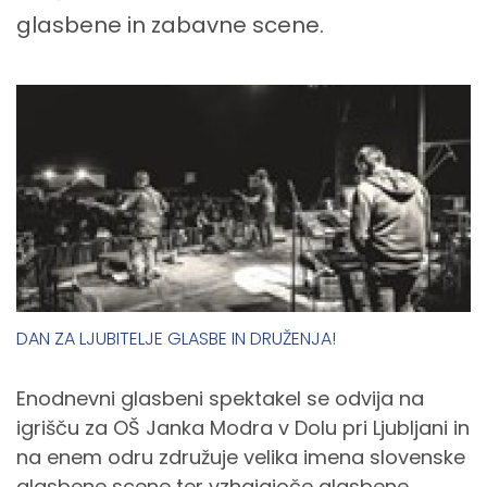
glasbene in zabavne scene.
DAN ZA LJUBITELJE GLASBE IN DRUŽENJA!
Enodnevni glasbeni spektakel se odvija na
igrišču za OŠ Janka Modra v Dolu pri Ljubljani in
na enem odru združuje velika imena slovenske
glasbene scene ter vzhajajoče glasbene