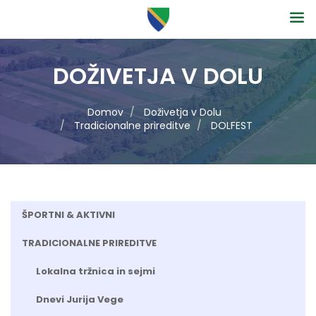
DOŽIVETJA V DOLU
Domov
Doživetja v Dolu
Tradicionalne prireditve
DOLFEST
ŠPORTNI & AKTIVNI
TRADICIONALNE PRIREDITVE
Lokalna tržnica in sejmi
Dnevi Jurija Vege