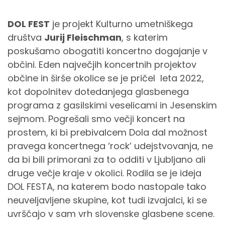
DOL FEST
je projekt Kulturno umetniškega
društva
Jurij Fleischman
, s katerim
poskušamo obogatiti koncertno dogajanje v
občini. Eden največjih koncertnih projektov
občine in širše okolice se je pričel leta 2022,
kot dopolnitev dotedanjega glasbenega
programa z gasilskimi veselicami in Jesenskim
sejmom. Pogrešali smo večji koncert na
prostem, ki bi prebivalcem Dola dal možnost
pravega koncertnega ‘rock’ udejstvovanja, ne
da bi bili primorani za to odditi v Ljubljano ali
druge večje kraje v okolici. Rodila se je ideja
DOL FESTA, na katerem bodo nastopale tako
neuveljavljene skupine, kot tudi izvajalci, ki se
uvrščajo v sam vrh slovenske glasbene scene.