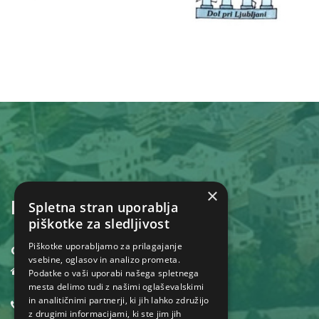
×
KONTAKT
Spletna stran uporablja
piškotke za sledljivost
Piškotke uporabljamo za prilagajanje
Občina Dol pri Ljubljani
vsebine, oglasov in analizo prometa.
Dol pri Ljubljani 18,
Podatke o vaši uporabi našega spletnega
1262 Dol pri Ljubljani
mesta delimo tudi z našimi oglaševalskimi
in analitičnimi partnerji, ki jih lahko združijo
01 530 32 40
z drugimi informacijami, ki ste jim jih