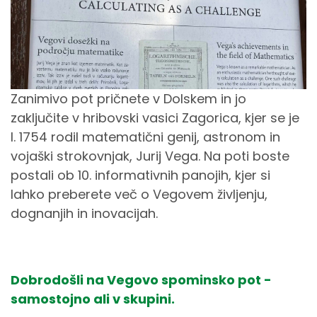
Zanimivo pot pričnete v Dolskem in jo
zaključite v hribovski vasici Zagorica, kjer se je
l. 1754 rodil matematični genij, astronom in
vojaški strokovnjak, Jurij Vega. Na poti boste
postali ob 10. informativnih panojih, kjer si
lahko preberete več o Vegovem življenju,
dognanjih in inovacijah.
Dobrodošli na Vegovo spominsko pot -
samostojno ali v skupini.